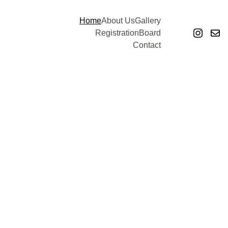
Home
About Us
Gallery
Registration
Board
Contact
Engaging Tomorrow's Global Nursing 
Leaders