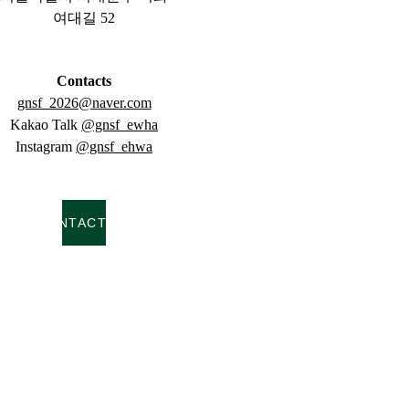
여대길 52
Contacts
gnsf_2026@naver.com
Kakao Talk 
@gnsf_ewha
Instagram 
@gnsf_ehwa
CONTACT US
Conta
오시